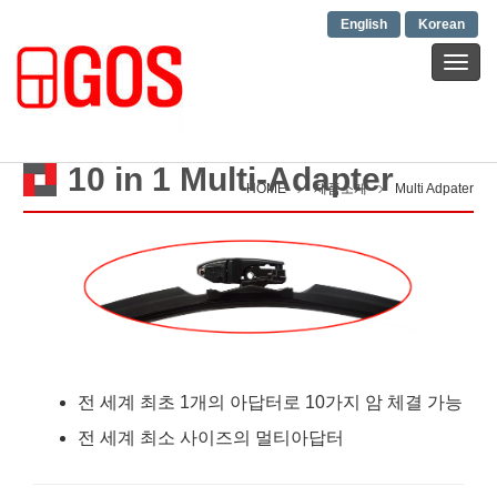
English
Korean
T
o
g
g
l
10 in 1 Multi-Adapter
e
HOME
제품소개
Multi Adpater
n
a
v
i
g
a
t
i
o
전 세계 최초 1개의 아답터로 10가지 암 체결 가능
n
전 세계 최소 사이즈의 멀티아답터